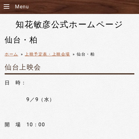
Menu
知花敏彦公式ホームページ
仙台・柏
ホーム
»
上映予定表・上映会場
»
仙台・柏
仙台上映会
日 時：
9／9（水）
開 場 10：00