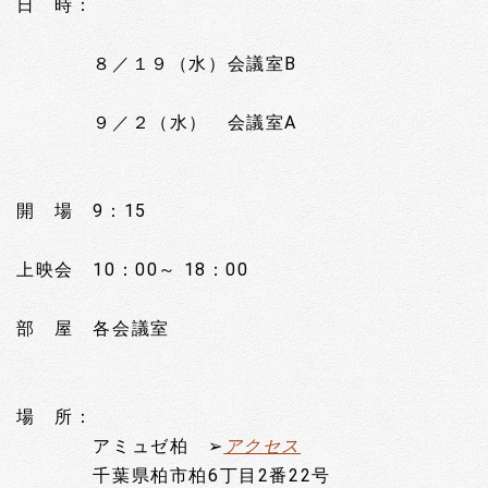
日 時：
８／１９（水）会議室B
９／２（水） 会議室A
開 場 9：15
上映会 10：00～ 18：00
部 屋 各会議室
場 所：
アミュゼ柏
➢
アクセス
千葉県柏市柏6丁目2番22号