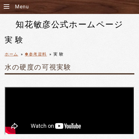
Menu
知花敏彦公式ホームページ
実 験
ホーム
»
✽参考資料
»
実 験
水の硬度の可視実験