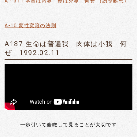
A - 311 本質は内界 形は外界 何ぜ （誘導瞑想）
A-10 変性変溶の法則
A187 生命は普遍我 肉体は小我 何
ぜ 1992.02.11
一歩引いて俯瞰して見ることが大切です