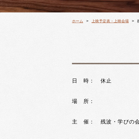
ホーム
上映予定表・上映会場
日 時： 休止
場 所：
主 催： 残波・学びの